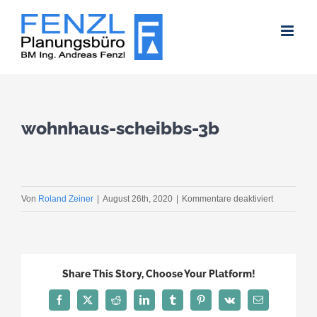
Zum
Inhalt
springen
wohnhaus-scheibbs-3b
für
Von
Roland Zeiner
|
August 26th, 2020
|
Kommentare deaktiviert
wohnhaus-
scheibbs-
3b
Share This Story, Choose Your Platform!
Facebook
X
Reddit
LinkedIn
Tumblr
Pinterest
Vk
E-
Mail